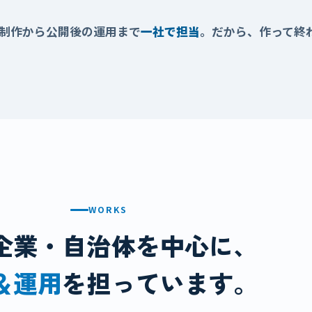
、制作から公開後の運用まで
一社で担当
。
だから、作って終
WORKS
企業・自治体を中心に、
＆運用
を担っています。