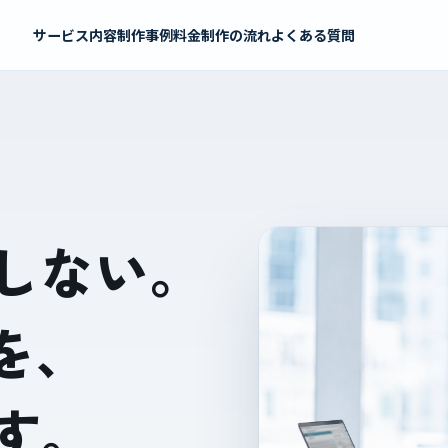
サービス内容
制作事例
料金
制作の流れ
よくある質問
しない。
を、
す。