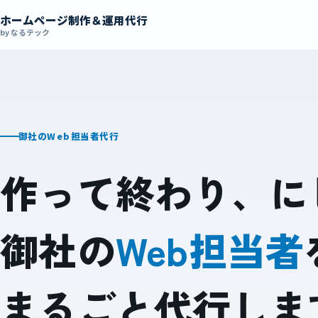
ホームページ制作＆運用代行
by なるテック
御社のWeb担当者代行
作って終わり、に
御社の
Web担当者
まるごと代行しま