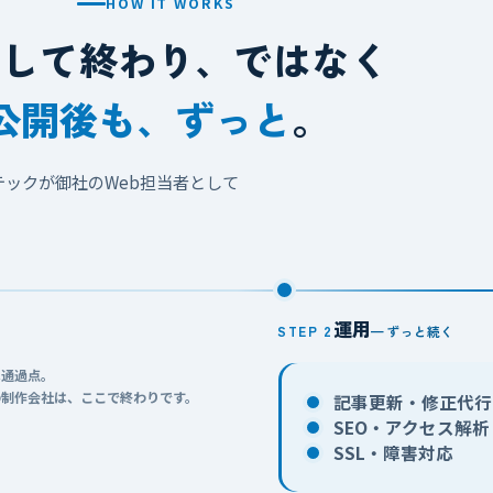
HOW IT WORKS
作して終わり、ではなく
公開後も、ずっと
。
テックが御社のWeb担当者として
運用
STEP 2
— ずっと続く
は通過点。
の制作会社は、
ここで終わりです。
記事更新・修正代行
SEO・アクセス解析
SSL・障害対応