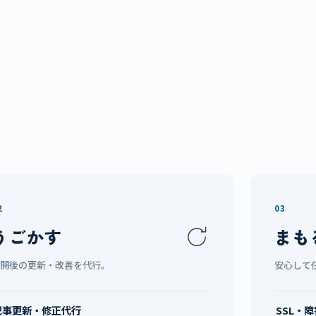
2
03
うごかす
まも
公開後の更新・改善を代行。
安心して
記事更新・修正代行
SSL・